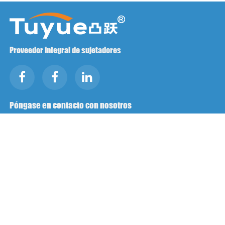
Proveedor integral de sujetadores
Póngase en contacto con nosotros
RM1402-1404 Plaza Mingzhu, Jiaxing, Zhejiang,

China, 314001
office@zjraise.cn / export@zjraise.cn

+86-573-82646333

Derechos de autor ©2025 Zhejiang Jiaxing Tuyue Import And
Export Co., LTD. Todos los derechos reservados.
PREGUNTAS FRECUENTES
Asistencia técnica: