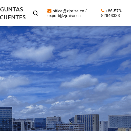
EGUNTAS
office@zjraise.cn /
+86-573-

ECUENTES
export@zjraise.cn
82646333