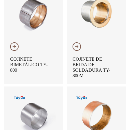
𐃔
𐃔
COJINETE
COJINETE DE
BIMETÁLICO TY-
BRIDA DE
800
SOLDADURA TY-
800M