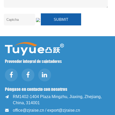
Proveedor integral de sujetadores
Póngase en contacto con nosotros
RM1402-1404 Plaza Mingzhu, Jiaxing, Zhejiang,

China, 314001
office@zjraise.cn / export@zjraise.cn
