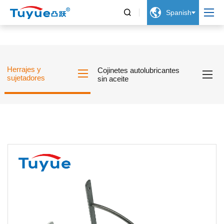


Spanish
Herrajes y
Cojinetes autolubricantes
sujetadores
sin aceite