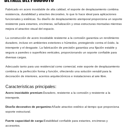
Fabricado en acero inoxidable de alta calidad, el soporte de desplazamiento combina
resistencia, durabilidad y atractivo decorativo, lo que lo hace ideal para aplicaciones
funcionales y estéticas. Su diseño de desplazamiento atemporal proporciona un soporte
resistente para estantes, encimeras, señalización y otras estructuras montadas mientras
mejora el atractivo visual del espacio.
La construcción de acero inoxidable resistente a la corrosión garantiza un rendimiento
duradero, incluso en ambientes exteriores o húmedos, protegiendo contra el óxido, la
intemperie y el desgaste. La fabricación de precisión garantiza una fijación estable y
segura a paredes o superficies verticales, proporcionando un soporte confiable para
diversas cargas.
Adecuado tanto para uso residencial como comercial, este soporte de desplazamiento
combina a la perfección forma y función, ofreciendo una solución versátil para la
decoración de interiores, acentos arquitectónicos e instalaciones al aire libre.
Características principales:
Acero inoxidable premium:
Duradero, resistente a la corrosión y resistente a la
intemperie.
Diseño decorativo de pergamino:
Añade atractivo estético al tiempo que proporciona
soporte estructural.
Fuerte capacidad de carga:
Estabilidad confiable para estantes, encimeras y
accesorios.