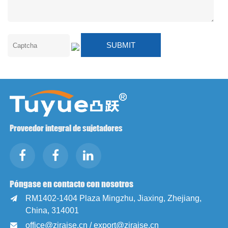
Proveedor integral de sujetadores
Póngase en contacto con nosotros
RM1402-1404 Plaza Mingzhu, Jiaxing, Zhejiang,

China, 314001
office@zjraise.cn / export@zjraise.cn
