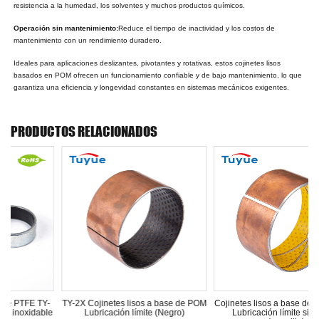
resistencia a la humedad, los solventes y muchos productos químicos.
Operación sin mantenimiento:
Reduce el tiempo de inactividad y los costos de
mantenimiento con un rendimiento duradero.
Ideales para aplicaciones deslizantes, pivotantes y rotativas, estos cojinetes lisos
basados en POM ofrecen un funcionamiento confiable y de bajo mantenimiento, lo que
garantiza una eficiencia y longevidad constantes en sistemas mecánicos exigentes.
PRODUCTOS RELACIONADOS
os a base de POM
Cojinetes lisos a base de POM TY-2Y
Cojinetes lisos a base 
ite (Negro)
Lubricación límite sin plomo
Lubricante límite sin p