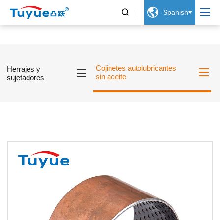


Spanish
Cojinetes autolubricantes
Herrajes y
sin aceite
sujetadores