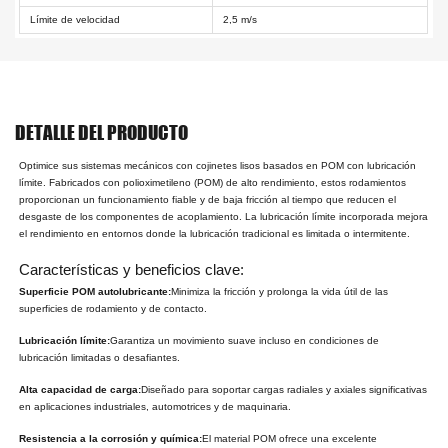
Límite de velocidad
2,5 m/s
DETALLE DEL PRODUCTO
Optimice sus sistemas mecánicos con cojinetes lisos basados en POM con lubricación
límite. Fabricados con polioximetileno (POM) de alto rendimiento, estos rodamientos
proporcionan un funcionamiento fiable y de baja fricción al tiempo que reducen el
desgaste de los componentes de acoplamiento. La lubricación límite incorporada mejora
el rendimiento en entornos donde la lubricación tradicional es limitada o intermitente.
Características y beneficios clave:
Superficie POM autolubricante:
Minimiza la fricción y prolonga la vida útil de las
superficies de rodamiento y de contacto.
Lubricación límite:
Garantiza un movimiento suave incluso en condiciones de
lubricación limitadas o desafiantes.
Alta capacidad de carga:
Diseñado para soportar cargas radiales y axiales significativas
en aplicaciones industriales, automotrices y de maquinaria.
Resistencia a la corrosión y química:
El material POM ofrece una excelente