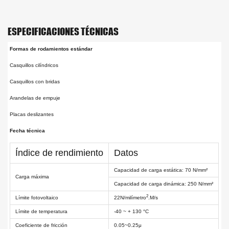
ESPECIFICACIONES TÉCNICAS
Formas de rodamientos estándar
Casquillos cilíndricos
Casquillos con bridas
Arandelas de empuje
Placas deslizantes
Fecha técnica
Índice de rendimiento
Datos
Capacidad de carga estática: 70 N/mm²
Carga máxima
Capacidad de carga dinámica: 250 N/mm²
2
Límite fotovoltaico
22N/milímetro
.M/s
Límite de temperatura
-40 ~ + 130 °C
Coeficiente de fricción
0.05~0.25μ