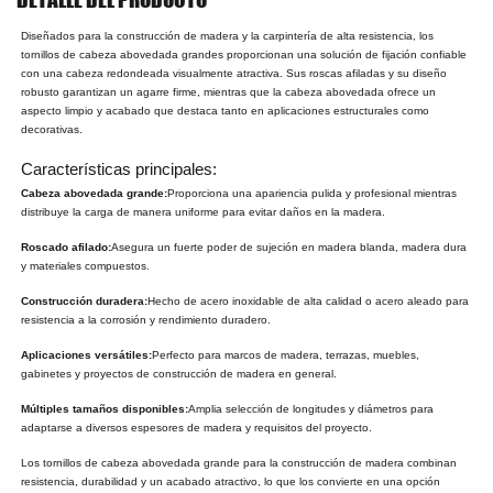
Diseñados para la construcción de madera y la carpintería de alta resistencia, los
tornillos de cabeza abovedada grandes proporcionan una solución de fijación confiable
con una cabeza redondeada visualmente atractiva. Sus roscas afiladas y su diseño
robusto garantizan un agarre firme, mientras que la cabeza abovedada ofrece un
aspecto limpio y acabado que destaca tanto en aplicaciones estructurales como
decorativas.
Características principales:
Cabeza abovedada grande:
Proporciona una apariencia pulida y profesional mientras
distribuye la carga de manera uniforme para evitar daños en la madera.
Roscado afilado:
Asegura un fuerte poder de sujeción en madera blanda, madera dura
y materiales compuestos.
Construcción duradera:
Hecho de acero inoxidable de alta calidad o acero aleado para
resistencia a la corrosión y rendimiento duradero.
Aplicaciones versátiles:
Perfecto para marcos de madera, terrazas, muebles,
gabinetes y proyectos de construcción de madera en general.
Múltiples tamaños disponibles:
Amplia selección de longitudes y diámetros para
adaptarse a diversos espesores de madera y requisitos del proyecto.
Los tornillos de cabeza abovedada grande para la construcción de madera combinan
resistencia, durabilidad y un acabado atractivo, lo que los convierte en una opción