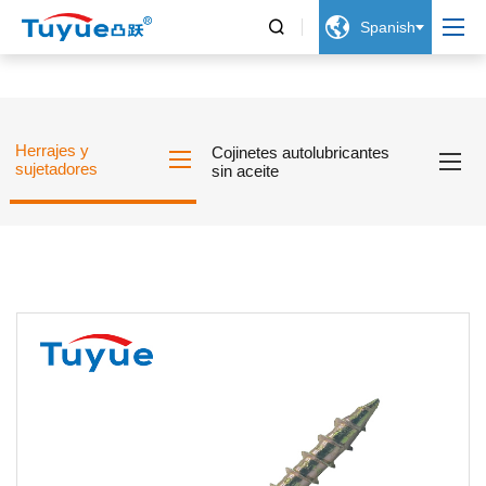


Spanish
Herrajes y
Cojinetes autolubricantes
sujetadores
sin aceite