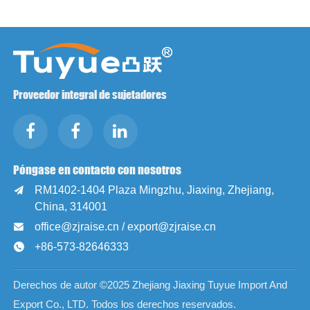
Proveedor integral de sujetadores
Póngase en contacto con nosotros
RM1402-1404 Plaza Mingzhu, Jiaxing, Zhejiang,

China, 314001
office@zjraise.cn / export@zjraise.cn

+86-573-82646333

Derechos de autor ©2025 Zhejiang Jiaxing Tuyue Import And
Export Co., LTD. Todos los derechos reservados.