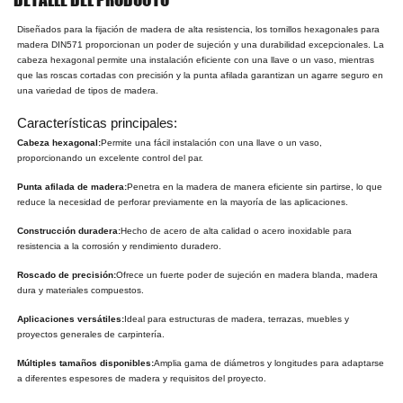
Diseñados para la fijación de madera de alta resistencia, los tornillos hexagonales para
madera DIN571 proporcionan un poder de sujeción y una durabilidad excepcionales. La
cabeza hexagonal permite una instalación eficiente con una llave o un vaso, mientras
que las roscas cortadas con precisión y la punta afilada garantizan un agarre seguro en
una variedad de tipos de madera.
Características principales:
Cabeza hexagonal:
Permite una fácil instalación con una llave o un vaso,
proporcionando un excelente control del par.
Punta afilada de madera:
Penetra en la madera de manera eficiente sin partirse, lo que
reduce la necesidad de perforar previamente en la mayoría de las aplicaciones.
Construcción duradera:
Hecho de acero de alta calidad o acero inoxidable para
resistencia a la corrosión y rendimiento duradero.
Roscado de precisión:
Ofrece un fuerte poder de sujeción en madera blanda, madera
dura y materiales compuestos.
Aplicaciones versátiles:
Ideal para estructuras de madera, terrazas, muebles y
proyectos generales de carpintería.
Múltiples tamaños disponibles:
Amplia gama de diámetros y longitudes para adaptarse
a diferentes espesores de madera y requisitos del proyecto.