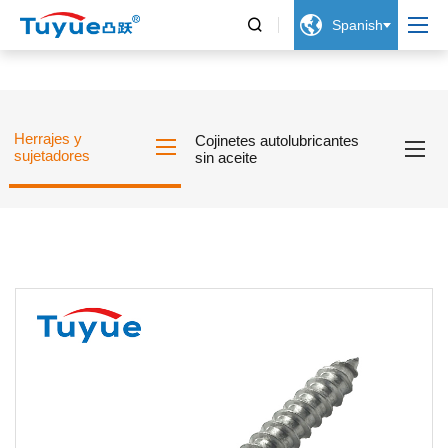


Spanish
Herrajes y
Cojinetes autolubricantes
sujetadores
sin aceite