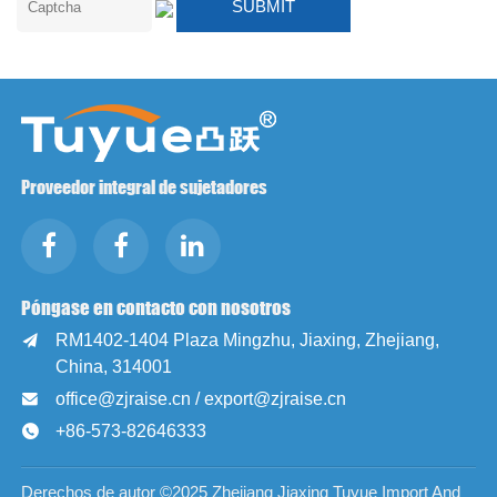
Proveedor integral de sujetadores
Póngase en contacto con nosotros
RM1402-1404 Plaza Mingzhu, Jiaxing, Zhejiang,

China, 314001
office@zjraise.cn / export@zjraise.cn

+86-573-82646333

Derechos de autor ©2025 Zhejiang Jiaxing Tuyue Import And