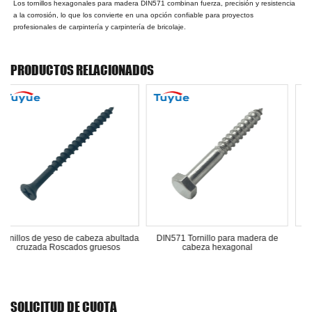
Los tornillos hexagonales para madera DIN571 combinan fuerza, precisión y resistencia
a la corrosión, lo que los convierte en una opción confiable para proyectos
profesionales de carpintería y carpintería de bricolaje.
PRODUCTOS RELACIONADOS
 cabeza abultada
DIN571 Tornillo para madera de
Tornillos de ojo 
os gruesos
cabeza hexagonal
SOLICITUD DE CUOTA