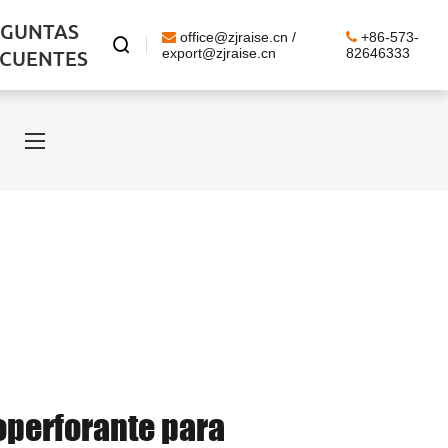
EGUNTAS
office@zjraise.cn /
+86-573-

ECUENTES
export@zjraise.cn
82646333
toperforante para