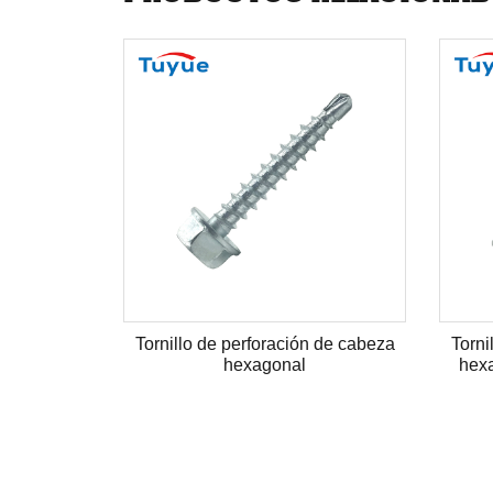
e de brida
Tornillo de perforación de cabeza
Torni
uchara con
hexagonal
hex
oma