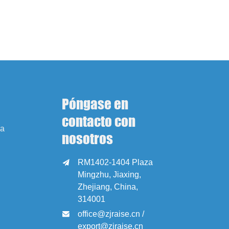
Póngase en
contacto con
sa
nosotros
RM1402-1404 Plaza

Mingzhu, Jiaxing,
Zhejiang, China,
314001
office@zjraise.cn /

export@zjraise.cn