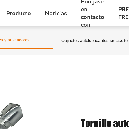
Póngase
en
PR
Producto
Noticias
contacto
FR
con
es y sujetadores
Cojinetes autolubricantes sin aceite
Tornillo au