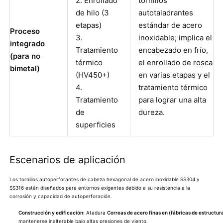
2. Enrollado
tornillos
de hilo (3
autotaladrantes
etapas)
estándar de acero
Proceso
3.
inoxidable; implica el
integrado
Tratamiento
encabezado en frío,
(para no
térmico
el enrollado de rosca
bimetal)
(HV450+)
en varias etapas y el
4.
tratamiento térmico
Tratamiento
para lograr una alta
de
dureza.
superficies
Escenarios de aplicación
Los tornillos autoperforantes de cabeza hexagonal de acero inoxidable SS304 y
SS316 están diseñados para entornos exigentes debido a su resistencia a la
corrosión y capacidad de autoperforación.
Construcción y edificación:
Atadura
Correas de acero finas en (fábricas de estructur
mantenerse inalterable bajo altas presiones de viento.