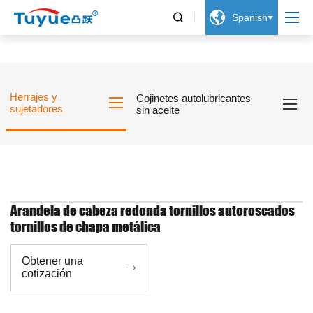


Spanish
Herrajes y
Cojinetes autolubricantes
sujetadores
sin aceite
Arandela de cabeza redonda tornillos autoroscados
tornillos de chapa metálica
Obtener una

cotización