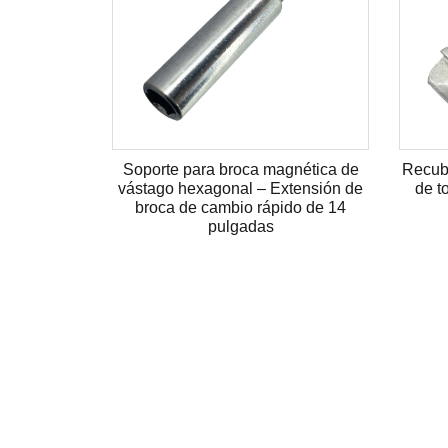
gonal
Cabeza hexagonal Ruspert Surface
Venta al por 
SST 2000 horas tornillo de punto de
Máquina d
chara
perforación automática
forjado en