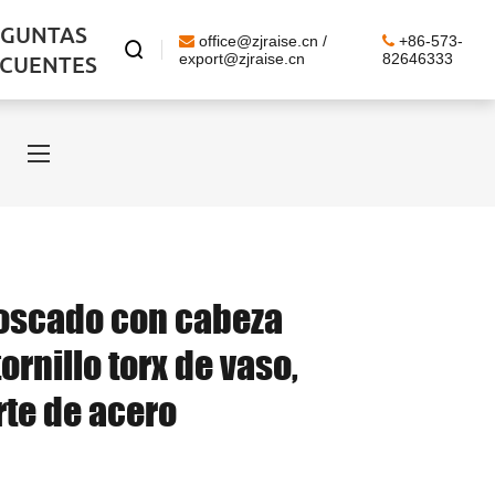
EGUNTAS
office@zjraise.cn /
+86-573-

ECUENTES
export@zjraise.cn
82646333
 roscado con cabeza
ornillo torx de vaso,
rte de acero