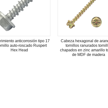
mayor precio de fábrica
Anclaje de pared de pladur, enchuf
e acero al carbono
de pared de nylon, fijación de pare
 frío Metal T-tut para
de yeso con gancho
muebles