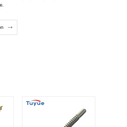
e.

ón