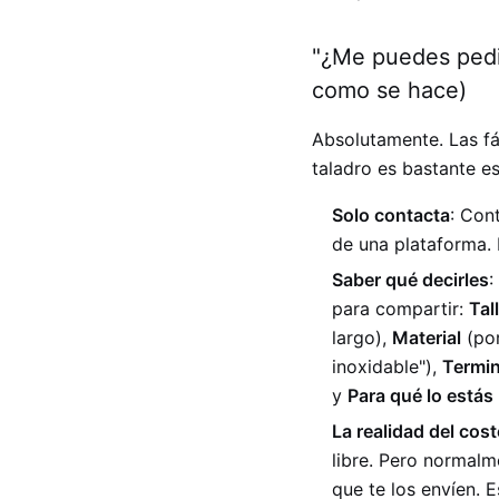
"¿Me puedes pedir
como se hace)
Absolutamente. Las fá
taladro es bastante e
Solo contacta
: Con
de una plataforma. 
Saber qué decirles
:
para compartir:
Tal
largo),
Material
(por
inoxidable"),
Termin
y
Para qué lo está
La realidad del cost
libre. Pero normalm
que te los envíen. 