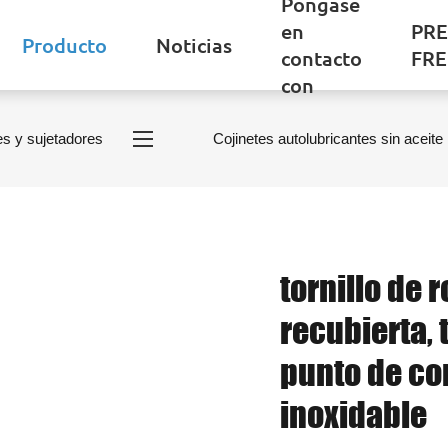
Póngase
en
PR
Producto
Noticias
contacto
FR
con
es y sujetadores
Cojinetes autolubricantes sin aceite
tornillo de
recubierta, t
punto de co
inoxidable