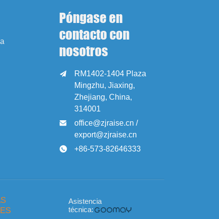
Póngase en
contacto con
sa
nosotros
RM1402-1404 Plaza

Mingzhu, Jiaxing,
Zhejiang, China,
314001
office@zjraise.cn /

export@zjraise.cn
+86-573-82646333

AS
Asistencia
ES
técnica: