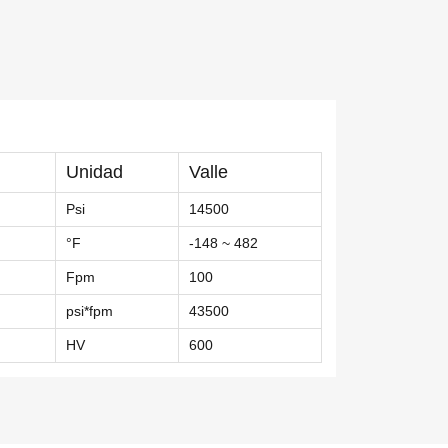
Unidad
Valle
Psi
14500
°F
-148 ~ 482
Fpm
100
psi*fpm
43500
HV
600