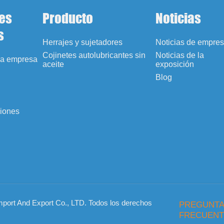
es
Producto
Noticias
s
Herrajes y sujetadores
Noticias de empre
Cojinetes autolubricantes sin
Noticias de la
 la empresa
aceite
exposición
Blog
ciones
mport And Export Co., LTD. Todos los derechos
PREGUNT
FRECUENT