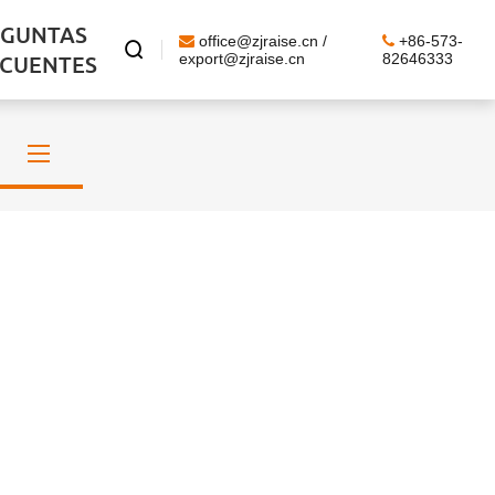
EGUNTAS
office@zjraise.cn /
+86-573-

ECUENTES
export@zjraise.cn
82646333