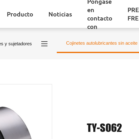
Póngase
en
PR
Producto
Noticias
contacto
FR
con
Cojinetes autolubricantes sin aceite
es y sujetadores
TY-S062