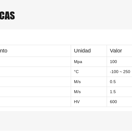
ICAS
ento
Unidad
Valor
Mpa
100
°C
-100 ~ 250
M/s
0.5
M/s
1.5
HV
600