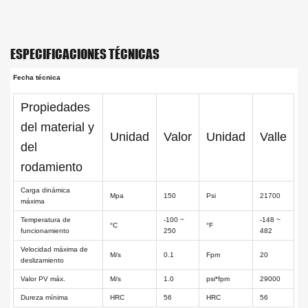
ESPECIFICACIONES TÉCNICAS
Fecha técnica
Propiedades
del material y
Unidad
Valor
Unidad
Valle
del
rodamiento
Carga dinámica
Mpa
150
Psi
21700
máxima
Temperatura de
-100 ~
-148 ~
°C
°F
funcionamiento
250
482
Velocidad máxima de
M/s
0.1
Fpm
20
deslizamiento
Valor PV máx.
M/s
1.0
psi*fpm
29000
Dureza mínima
HRC
56
HRC
56