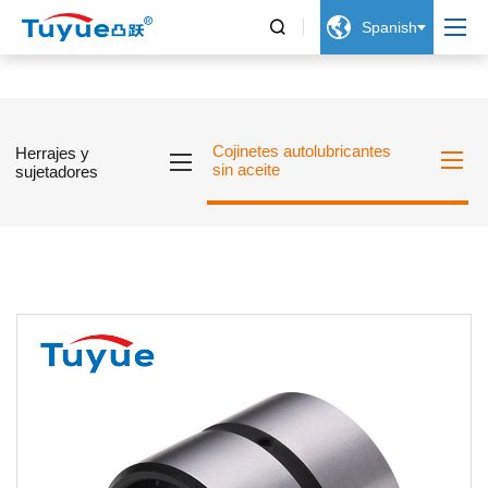


Spanish
Cojinetes autolubricantes
Herrajes y
sin aceite
sujetadores