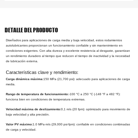
DETALLE DEL PRODUCTO
Diseñados para aplicaciones de carga media y baja velocidad, estos rodamientos
autolubricantes proporcionan un funcionamiento confiable y sin mantenimiento en
condiciones exigentes. Con alta dureza y excelente resistencia al desgaste, garantizan
un rendimiento duradero al tiempo que reducen el tiempo de inactividad y la necesidad
de lubricación externa.
Características clave y rendimiento:
Carga dinámica máxima:
150 MPa (21,700 psi): adecuado para aplicaciones de carga
media.
Rango de temperatura de funcionamiento:
-100 °C a 250 °C (-148 °F a 482 °F):
funciona bien en condiciones de temperatura extremas.
Velocidad máxima de deslizamiento:
0,1 m/s (20 fpm): optimizado para movimiento de
baja velocidad y alta precisión.
Valor PV máximo:
1.0 MPa·m/s (29,000 psi·fpm): confiable en condiciones combinadas
de carga y velocidad.