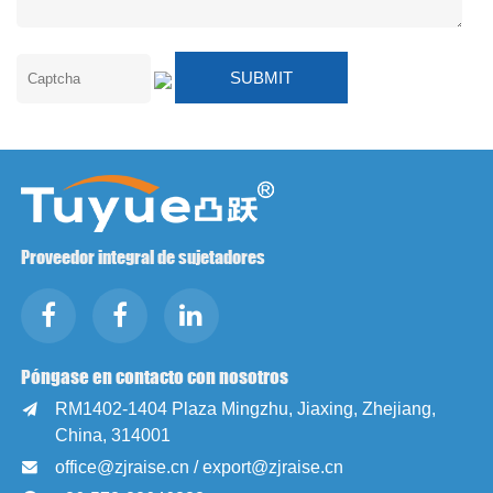
Proveedor integral de sujetadores
Póngase en contacto con nosotros
RM1402-1404 Plaza Mingzhu, Jiaxing, Zhejiang,

China, 314001
office@zjraise.cn / export@zjraise.cn
