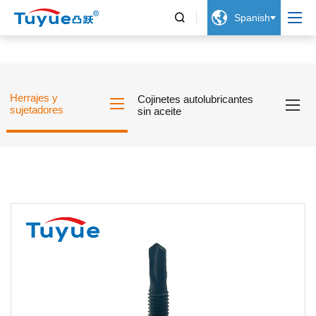


Spanish
Herrajes y
Cojinetes autolubricantes
sujetadores
sin aceite