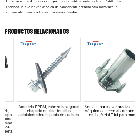
Los sujetadores de la cinta transportadora combinan resistencia, confiabilidad y
eficiencia, lo que los convierte en un componente esencial para mantener un
rendimiento óptimo en los sistemas transportadores.
PRODUCTOS RELACIONADOS
, cabeza hexagonal
Venta al por mayor precio de fábrica
Anclaje de pared de
 zinc, tornillos
Máquina de acero al carbono forjado
de pared de nylon, 
s, punta de cuchara
en frío Metal T-tut para muebles
de yeso co