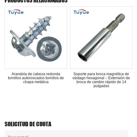
PRODUCTOS RELACIONADOS
e
d
Arandela de cabeza redonda
Soporte para broca magnética de
tornillos autoroscados tornillos de
vástago hexagonal – Extensión de
chapa metálica
broca de cambio rápido de 14
pulgadas
SOLICITUD DE CUOTA