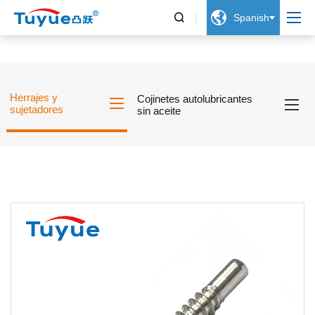


Spanish
Herrajes y
Cojinetes autolubricantes
sujetadores
sin aceite