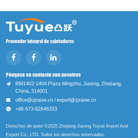
Proveedor integral de sujetadores
Póngase en contacto con nosotros
RM1402-1404 Plaza Mingzhu, Jiaxing, Zhejiang,

China, 314001
office@zjraise.cn / export@zjraise.cn

+86-573-82646333

Derechos de autor ©2025 Zhejiang Jiaxing Tuyue Import And
Export Co., LTD. Todos los derechos reservados.