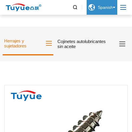


Spanish
Herrajes y
Cojinetes autolubricantes
sujetadores
sin aceite