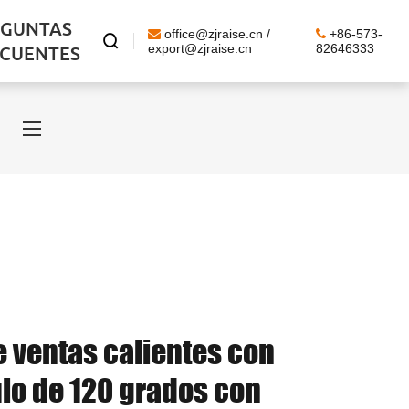
EGUNTAS
office@zjraise.cn /
+86-573-

ECUENTES
export@zjraise.cn
82646333
e ventas calientes con
ulo de 120 grados con