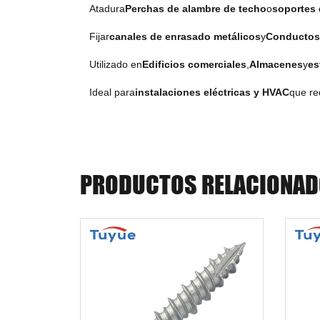
Atadura
Perchas de alambre de techo
o
soportes 
Fijar
canales de enrasado metálicos
y
Conducto
Utilizado en
Edificios comerciales
,
Almacenes
y
es
Ideal para
instalaciones eléctricas y HVAC
que re
PRODUCTOS RELACIONA