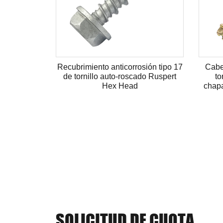
gnética de
Recubrimiento anticorrosión tipo 17
Cabe
tensión de
de tornillo auto-roscado Ruspert
to
do de 14
Hex Head
chapa
SOLICITUD DE CUOTA