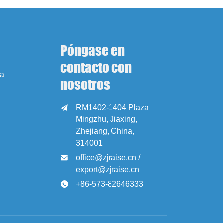
Póngase en
contacto con
sa
nosotros
RM1402-1404 Plaza

Mingzhu, Jiaxing,
Zhejiang, China,
314001
office@zjraise.cn /

export@zjraise.cn
+86-573-82646333
