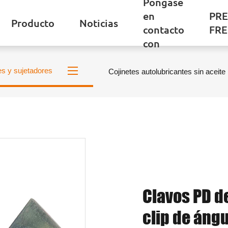
Póngase
en
PR
Producto
Noticias
contacto
FR
con
es y sujetadores
Cojinetes autolubricantes sin aceite
Clavos PD d
clip de áng