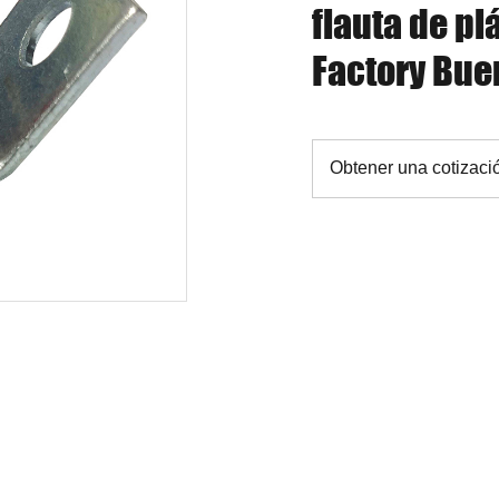
flauta de pl
Factory Bue
Obtener una cotizaci