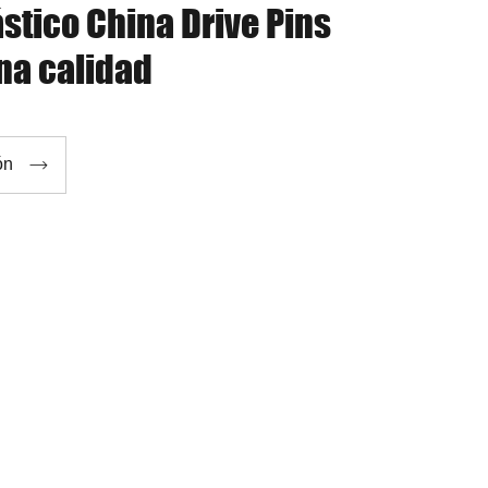
ástico China Drive Pins
na calidad

ón