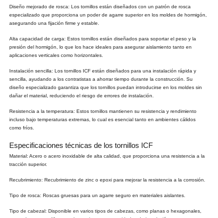
Diseño mejorado de rosca: Los tornillos están diseñados con un patrón de rosca
especializado que proporciona un poder de agarre superior en los moldes de hormigón,
asegurando una fijación firme y estable.
Alta capacidad de carga: Estos tornillos están diseñados para soportar el peso y la
presión del hormigón, lo que los hace ideales para asegurar aislamiento tanto en
aplicaciones verticales como horizontales.
Instalación sencilla: Los tornillos ICF están diseñados para una instalación rápida y
sencilla, ayudando a los contratistas a ahorrar tiempo durante la construcción. Su
diseño especializado garantiza que los tornillos puedan introducirse en los moldes sin
dañar el material, reduciendo el riesgo de errores de instalación.
Resistencia a la temperatura: Estos tornillos mantienen su resistencia y rendimiento
incluso bajo temperaturas extremas, lo cual es esencial tanto en ambientes cálidos
como fríos.
Especificaciones técnicas de los tornillos ICF
Material: Acero o acero inoxidable de alta calidad, que proporciona una resistencia a la
tracción superior.
Recubrimiento: Recubrimiento de zinc o epoxi para mejorar la resistencia a la corrosión.
Tipo de rosca: Roscas gruesas para un agarre seguro en materiales aislantes.
Tipo de cabezal: Disponible en varios tipos de cabezas, como planas o hexagonales,