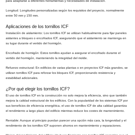
para adaptarse a diferentes herramientas y necesidades de instalación.
Longitud: Longitudes personalizadas según los requisitos del proyecto, normalmente
entre 50 mm y 150 mm.
Aplicaciones de los tornillos ICF
Instalación de aislamiento: Los tornillos ICF se utilizan habitualmente para fijar paneles
aislantes a bloques o encofrados ICF, asegurando que el aislamiento se mantenga en
su lugar durante el vertido del hormigón.
Encofrado de hormigón: Estos tornillos ayudan a asegurar el encofrado durante el
vertido del hormigón, manteniendo la integridad del molde.
Refuerzo estructural: En edificios de varias plantas o en proyectos ICF más grandes, se
utilizan tornillos ICF para reforzar los bloques ICF, proporcionando resistencia y
estabilidad adicionales.
¿Por qué elegir los tornillos ICF?
El uso de tornillos ICF en la construcción no solo mejora la eficiencia, sino que también
mejora la calidad estructural de los edificios. Con la popularidad de los sistemas ICF por
sus beneficios de eficiencia energética, el uso de tornillos ICF de alta calidad garantiza
el rendimiento a largo plazo del edificio mientras reduce los costes de mantenimiento.
Rentable: Aunque al principio puedan parecer una opción más cara, la longevidad y el
rendimiento de los tornillos ICF suponen ahorros en mantenimiento y reparaciones.