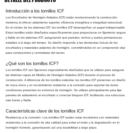
Introducción a los tornillos ICF
Los Encofrados de Hormigón Aislados (ICF) están revolucionando la construcción
moderna al ofrecer aislamiento superior, eficiencia energética e integridad estructural.
En el núcleo de los sistemas ICF, los tornillos ICF desempeñan un papel indispensable.
Estos tornillos están diseñados específicamente para proporcionar un fijamiento seguro
y fiable en los sistemas ICF, asegurando que paredes, techos y suelos permanezcan
estables a lo largo del tiempo. Su diseño responde a las demandas únicas de los
encofrados y materiales aislantes de hormigón, convirtiéndolos en un componente vital
para constructores y contratistas del sector.
¿Qué son los tornillos ICF?
Los tornillos ICF son fijaciones especialmente diseñadas que se utilizan para asegurar
las distintas capas de Moldes de Hormigón Aislados (ICF) durante el proceso de
construcción. A diferencia de los tornillos estándar, los tornillos ICF presentan un diseño
de rosca único y un recubrimiento resistente a la corrosión para soportar las duras
condiciones presentes en entornos de hormigón. Se utilizan principalmente para fijar
paneles de aislamiento al encofrado o conectar bloques ICF, facilitando una estructura
más fuerte y fiable.
Características clave de los tornillos ICF
Resistencia a la corrosión: Los tornillos ICF suelen estar recubiertos con materiales
resistentes a la corrosión de alta calidad para evitar el óxido y la degradación en el
hormigón húmedo, garantizando así una durabilidad a largo plazo.