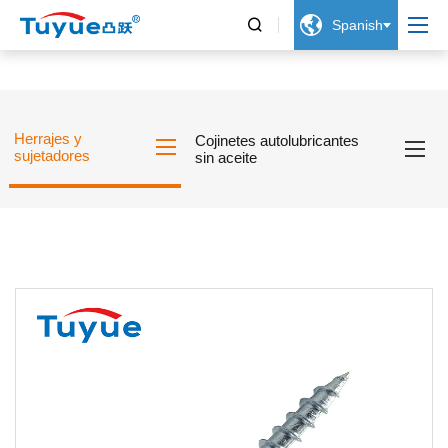


Spanish
Herrajes y
Cojinetes autolubricantes
sujetadores
sin aceite