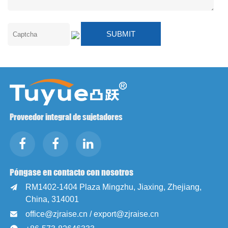
Proveedor integral de sujetadores
Póngase en contacto con nosotros
RM1402-1404 Plaza Mingzhu, Jiaxing, Zhejiang,

China, 314001
office@zjraise.cn / export@zjraise.cn
