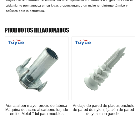
Mejora del rendimiento del edificio: Un buen fijamiento con tornillos ICF garantiza que el
aislamiento permanezca en su lugar, proporcionando un mejor rendimiento térmico y
acústico para la estructura.
PRODUCTOS RELACIONADOS
l
Venta al por mayor precio de fábrica
Anclaje de pared de pladur, enchufe
Máquina de acero al carbono forjado
de pared de nylon, fijación de pared
en frío Metal T-tut para muebles
de yeso con gancho