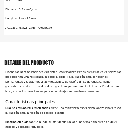
Tipo: Cúpula
Diámetro: 3,2 mm-6,4 mm
Longitud: 8 mm-35 mm
Acabado: Galvanizado / Coloreado
DETALLE DEL PRODUCTO
Diseñados para aplicaciones exigentes, los remaches ciegos estructurales entrelazados
proporcionan una resistencia superior al corte y a la tracción para conexiones
permanentes y resistentes a las vibraciones. Su diseño único de enclavamiento
garantiza la máxima capacidad de carga al tiempo que permite la instalación desde un
lado, lo que los hace ideales para ensamblajes inaccesibles o cerrados.
Características principales:
Diseño estructural entrelazado:
Ofrece una resistencia excepcional al cizallamiento y a
la tracción para la fijación de servicio pesado.
Instalación a ciegas:
Se puede ajustar desde un lado, perfecto para áreas de difícil
acceso y espacios reducidos.