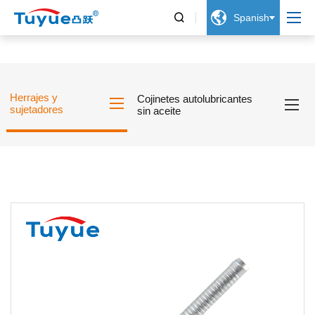


Spanish
Herrajes y
Cojinetes autolubricantes
sujetadores
sin aceite