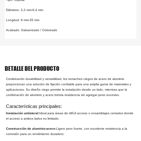
Diámetro: 3,2 mm-6,4 mm
Longitud: 8 mm-35 mm
Acabado: Galvanizado / Coloreado
DETALLE DEL PRODUCTO
Combinando durabilidad y versatilidad, los remaches ciegos de acero de aluminio
proporcionan una solución de fijación confiable para una amplia gama de materiales y
aplicaciones. Su diseño ciego permite la instalación desde un lado, mientras que la
combinación de aluminio y acero brinda resistencia sin agregar peso excesivo.
Características principales:
Instalación unilateral:
Ideal para áreas de difícil acceso o ensamblajes cerrados donde
el acceso a ambos lados es limitado.
Construcción de aluminio-acero:
Ligero pero fuerte, con excelente resistencia a la
corrosión para un rendimiento duradero.