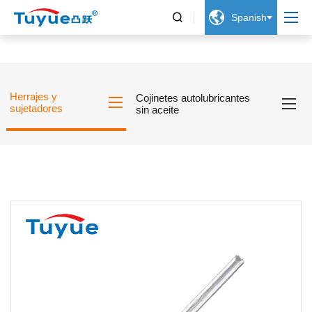


Spanish
Herrajes y
Cojinetes autolubricantes
sujetadores
sin aceite