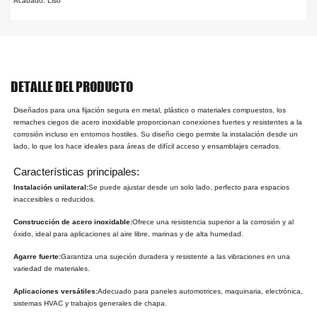
Acabado: Liso
DETALLE DEL PRODUCTO
Diseñados para una fijación segura en metal, plástico o materiales compuestos, los
remaches ciegos de acero inoxidable proporcionan conexiones fuertes y resistentes a la
corrosión incluso en entornos hostiles. Su diseño ciego permite la instalación desde un
lado, lo que los hace ideales para áreas de difícil acceso y ensamblajes cerrados.
Características principales:
Instalación unilateral:
Se puede ajustar desde un solo lado, perfecto para espacios
inaccesibles o reducidos.
Construcción de acero inoxidable:
Ofrece una resistencia superior a la corrosión y al
óxido, ideal para aplicaciones al aire libre, marinas y de alta humedad.
Agarre fuerte:
Garantiza una sujeción duradera y resistente a las vibraciones en una
variedad de materiales.
Aplicaciones versátiles:
Adecuado para paneles automotrices, maquinaria, electrónica,
sistemas HVAC y trabajos generales de chapa.