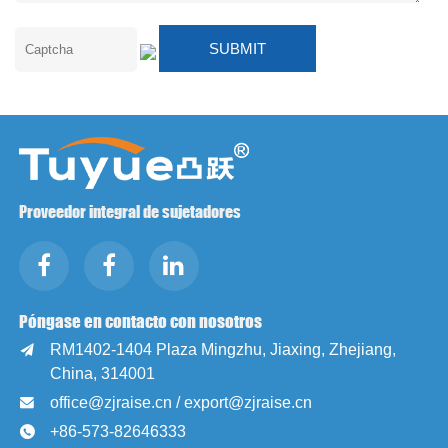
Proveedor integral de sujetadores
Póngase en contacto con nosotros
RM1402-1404 Plaza Mingzhu, Jiaxing, Zhejiang,

China, 314001
office@zjraise.cn / export@zjraise.cn

+86-573-82646333
