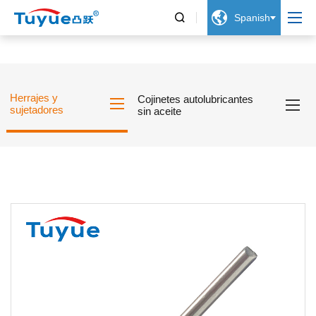


Spanish
Herrajes y
Cojinetes autolubricantes
sujetadores
sin aceite