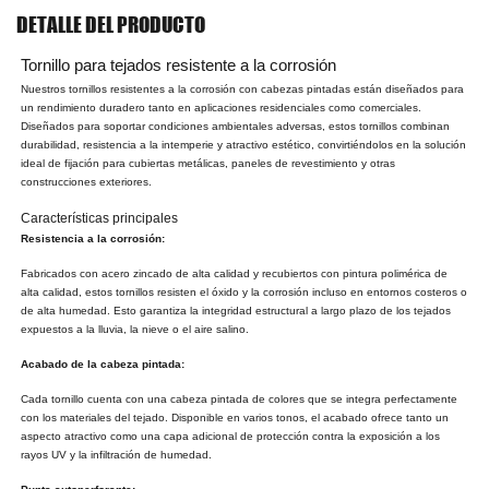
DETALLE DEL PRODUCTO
Tornillo para tejados resistente a la corrosión
Nuestros tornillos resistentes a la corrosión con cabezas pintadas están diseñados para
un rendimiento duradero tanto en aplicaciones residenciales como comerciales.
Diseñados para soportar condiciones ambientales adversas, estos tornillos combinan
durabilidad, resistencia a la intemperie y atractivo estético, convirtiéndolos en la solución
ideal de fijación para cubiertas metálicas, paneles de revestimiento y otras
construcciones exteriores.
Características principales
Resistencia a la corrosión:
Fabricados con acero zincado de alta calidad y recubiertos con pintura polimérica de
alta calidad, estos tornillos resisten el óxido y la corrosión incluso en entornos costeros o
de alta humedad. Esto garantiza la integridad estructural a largo plazo de los tejados
expuestos a la lluvia, la nieve o el aire salino.
Acabado de la cabeza pintada:
Cada tornillo cuenta con una cabeza pintada de colores que se integra perfectamente
con los materiales del tejado. Disponible en varios tonos, el acabado ofrece tanto un
aspecto atractivo como una capa adicional de protección contra la exposición a los
rayos UV y la infiltración de humedad.