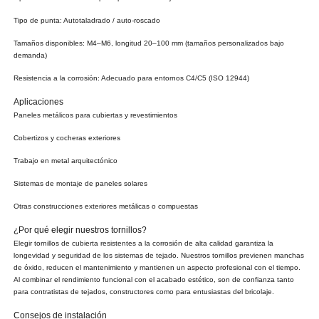
Tipo de punta: Autotaladrado / auto-roscado
Tamaños disponibles: M4–M6, longitud 20–100 mm (tamaños personalizados bajo
demanda)
Resistencia a la corrosión: Adecuado para entornos C4/C5 (ISO 12944)
Aplicaciones
Paneles metálicos para cubiertas y revestimientos
Cobertizos y cocheras exteriores
Trabajo en metal arquitectónico
Sistemas de montaje de paneles solares
Otras construcciones exteriores metálicas o compuestas
¿Por qué elegir nuestros tornillos?
Elegir tornillos de cubierta resistentes a la corrosión de alta calidad garantiza la
longevidad y seguridad de los sistemas de tejado. Nuestros tornillos previenen manchas
de óxido, reducen el mantenimiento y mantienen un aspecto profesional con el tiempo.
Al combinar el rendimiento funcional con el acabado estético, son de confianza tanto
para contratistas de tejados, constructores como para entusiastas del bricolaje.
Consejos de instalación