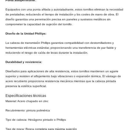
Punta autoperforante:
Equipados con una punta afilada y autotaladrante, estos tornillos eliminan la necesidad
de pretaladrar, reduciendo el tiempo de instalación y los costes de mano de obra. El
diseño garantiza una penetración precisa en paneles y sustratos metálicos sin
comprometer la capacidad de sujeción del tornillo.
Diseño de la Unidad Phillips:
La cabeza de transmisión Phillips garantiza compatibilidad con destornilladores y
herramientas eléctricas estándar, proporcionando una transferencia de par fiable y
reduciendo el riesgo de caída de levas durante la instalación.
Durabilidad y resistencia:
Diseñados para aplicaciones de alta resistencia, estos tornillos mantienen un agarre
superior y resisten el aflojamiento bajo vibraciones o expansión térmica. El vástago de
acero recubierto proporciona resistencia mecánica mientras que la cabeza pintada
preserva la estética superficial.
Especificaciones técnicas
Material: Acero chapado en zinc
Recubrimiento: pintura polimérica
Tipo de cabeza: Hexágono pintado o Phillips
Tipo de rosca: Rosca completa para máxima sujeción