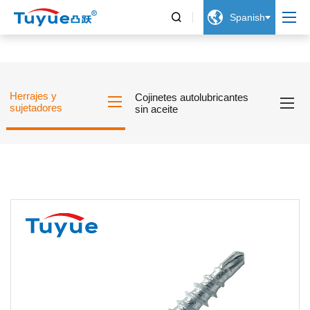


Spanish
Herrajes y
Cojinetes autolubricantes
sujetadores
sin aceite