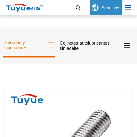


Spanish
Herrajes y
Cojinetes autolubricantes
sujetadores
sin aceite