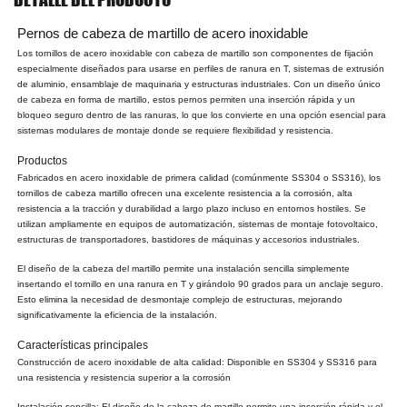
Pernos de cabeza de martillo de acero inoxidable
Los tornillos de acero inoxidable con cabeza de martillo son componentes de fijación
especialmente diseñados para usarse en perfiles de ranura en T, sistemas de extrusión
de aluminio, ensamblaje de maquinaria y estructuras industriales. Con un diseño único
de cabeza en forma de martillo, estos pernos permiten una inserción rápida y un
bloqueo seguro dentro de las ranuras, lo que los convierte en una opción esencial para
sistemas modulares de montaje donde se requiere flexibilidad y resistencia.
Productos
Fabricados en acero inoxidable de primera calidad (comúnmente SS304 o SS316), los
tornillos de cabeza martillo ofrecen una excelente resistencia a la corrosión, alta
resistencia a la tracción y durabilidad a largo plazo incluso en entornos hostiles. Se
utilizan ampliamente en equipos de automatización, sistemas de montaje fotovoltaico,
estructuras de transportadores, bastidores de máquinas y accesorios industriales.
El diseño de la cabeza del martillo permite una instalación sencilla simplemente
insertando el tornillo en una ranura en T y girándolo 90 grados para un anclaje seguro.
Esto elimina la necesidad de desmontaje complejo de estructuras, mejorando
significativamente la eficiencia de la instalación.
Características principales
Construcción de acero inoxidable de alta calidad: Disponible en SS304 y SS316 para
una resistencia y resistencia superior a la corrosión
Instalación sencilla: El diseño de la cabeza de martillo permite una inserción rápida y el