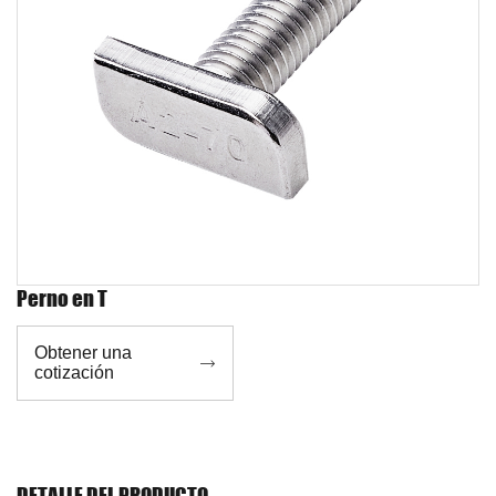
Perno en T
Obtener una

cotización
DETALLE DEL PRODUCTO