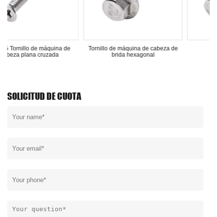
 máquina de
Tornillo de máquina de cabeza de
Tuerca hexagona
ruzada
brida hexagonal
SOLICITUD DE CUOTA