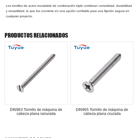
Los tornillos de acero inoxidable de combinación triple combinan comodidad, durabilidad
y versatilidad, lo que los convierte en una opción confiable para una fijación segura en
cualquier proyecto.
PRODUCTOS RELACIONADOS
nillo de máquina de
DIN965 Tornillo de máquina de
Tornillo de máq
 plana ranurada
cabeza plana cruzada
brida h