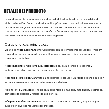
DETALLE DEL PRODUCTO
Diseñados para la adaptabilidad y la durabilidad, los tornillos de acero inoxidable de
triple combinación ofrecen un diseño multipropósito único, lo que los hace adecuados
para una amplia gama de aplicaciones. Fabricados con acero inoxidable de primera
calidad, estos tornillos resisten la corrosión, el óxido y el desgaste, lo que garantiza un
rendimiento duradero incluso en entornos exigentes.
Características principales:
Diseño de triple accionamiento:
Compatible con destornilladores ranurados, Phillips y
cuadrados, proporcionando la máxima flexibilidad para diferentes herramientas y
condiciones de trabajo.
Acero inoxidable resistente a la corrosión:
Ideal para interiores, exteriores y
ambientes de alta humedad sin comprometer la resistencia.
Roscado de precisión:
Garantiza un acoplamiento seguro y un fuerte poder de sujeción
en varios materiales, incluidos metal, madera y plástico.
Aplicaciones versátiles:
Perfecto para el montaje de muebles, maquinaria, electrónica,
proyectos de bricolaje y fijación de uso general.
Múltiples tamaños disponibles:
Ofrece una variedad de diámetros y longitudes para
cumplir con diversos requisitos del proyecto.