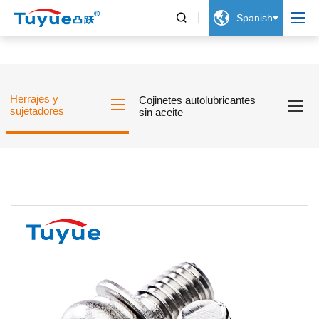


Spanish
Herrajes y
Cojinetes autolubricantes
sujetadores
sin aceite