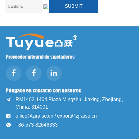
Proveedor integral de sujetadores
Póngase en contacto con nosotros
RM1402-1404 Plaza Mingzhu, Jiaxing, Zhejiang,

China, 314001
office@zjraise.cn / export@zjraise.cn

+86-573-82646333
