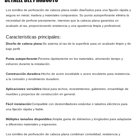
Los tornillos de perforación de cabeza plana están diseñados para una fijación rápida y
segura en metal, madera y materiales compuestos. Su punta autoperforante elimina la
necesidad de perforar previamente, mientras que la cabeza plana garantiza un
acabado al ras, proporcionando resistencia y una apariencia limpia y profesional.
Características principales:
Diseño de cabeza plana:
Se asienta al ras de la superficie para un acabado limpio y de
bajo perfil.
Punta autoperforante:
Penetra rápidamente en los materiales, ahorrando tiempo y
esfuerzo durante la instalación.
Construcción duradera:
Hecho de acero inoxidable o acero recubierto para resistencia
a la corrosión y rendimiento duradero.
Aplicaciones versátiles:
Ideal para techos, revestimientos, gabinetes, ensamblaje de
muebles y proyectos de construcción en general.
Fácil instalación:
Compatible con destornilladores estándar o taladros eléctricos para
una fijación rápida y fiable.
Múltiples tamaños disponibles:
Amplia gama de diámetros y longitudes para adaptarse
a diferentes materiales y espesores.
Los tornillos de perforación de cabeza plana combinan comodidad, resistencia y