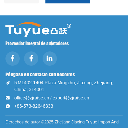
Proveedor integral de sujetadores
Póngase en contacto con nosotros
RM1402-1404 Plaza Mingzhu, Jiaxing, Zhejiang,

China, 314001
office@zjraise.cn / export@zjraise.cn

+86-573-82646333

Derechos de autor ©2025 Zhejiang Jiaxing Tuyue Import And