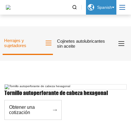


Spanish
Herrajes y
Cojinetes autolubricantes
sujetadores
sin aceite
Tornillo autoperforante de cabeza hexagonal
Obtener una

cotización