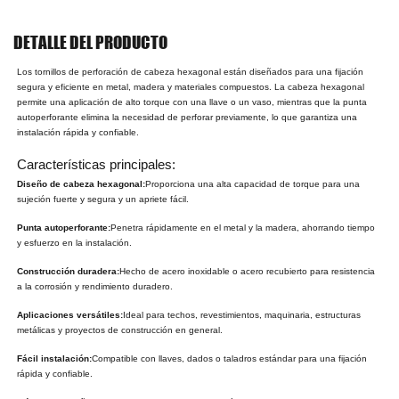
DETALLE DEL PRODUCTO
Los tornillos de perforación de cabeza hexagonal están diseñados para una fijación
segura y eficiente en metal, madera y materiales compuestos. La cabeza hexagonal
permite una aplicación de alto torque con una llave o un vaso, mientras que la punta
autoperforante elimina la necesidad de perforar previamente, lo que garantiza una
instalación rápida y confiable.
Características principales:
Diseño de cabeza hexagonal:
Proporciona una alta capacidad de torque para una
sujeción fuerte y segura y un apriete fácil.
Punta autoperforante:
Penetra rápidamente en el metal y la madera, ahorrando tiempo
y esfuerzo en la instalación.
Construcción duradera:
Hecho de acero inoxidable o acero recubierto para resistencia
a la corrosión y rendimiento duradero.
Aplicaciones versátiles:
Ideal para techos, revestimientos, maquinaria, estructuras
metálicas y proyectos de construcción en general.
Fácil instalación:
Compatible con llaves, dados o taladros estándar para una fijación
rápida y confiable.