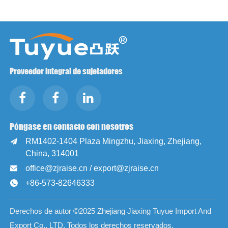
Proveedor integral de sujetadores
Póngase en contacto con nosotros
RM1402-1404 Plaza Mingzhu, Jiaxing, Zhejiang,

China, 314001
office@zjraise.cn / export@zjraise.cn

+86-573-82646333

Derechos de autor ©2025 Zhejiang Jiaxing Tuyue Import And
Export Co., LTD. Todos los derechos reservados.