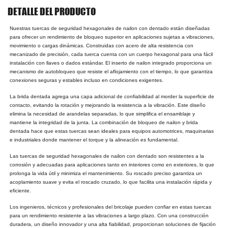
DETALLE DEL PRODUCTO
Nuestras tuercas de seguridad hexagonales de nailon con dentado están diseñadas
para ofrecer un rendimiento de bloqueo superior en aplicaciones sujetas a vibraciones,
movimiento o cargas dinámicas. Construidas con acero de alta resistencia con
mecanizado de precisión, cada tuerca cuenta con un cuerpo hexagonal para una fácil
instalación con llaves o dados estándar. El inserto de nailon integrado proporciona un
mecanismo de autobloqueo que resiste el aflojamiento con el tiempo, lo que garantiza
conexiones seguras y estables incluso en condiciones exigentes.
La brida dentada agrega una capa adicional de confiabilidad al morder la superficie de
contacto, evitando la rotación y mejorando la resistencia a la vibración. Este diseño
elimina la necesidad de arandelas separadas, lo que simplifica el ensamblaje y
mantiene la integridad de la junta. La combinación de bloqueo de nailon y brida
dentada hace que estas tuercas sean ideales para equipos automotrices, maquinarias
e industriales donde mantener el torque y la alineación es fundamental.
Las tuercas de seguridad hexagonales de nailon con dentado son resistentes a la
corrosión y adecuadas para aplicaciones tanto en interiores como en exteriores, lo que
prolonga la vida útil y minimiza el mantenimiento. Su roscado preciso garantiza un
acoplamiento suave y evita el roscado cruzado, lo que facilita una instalación rápida y
eficiente.
Los ingenieros, técnicos y profesionales del bricolaje pueden confiar en estas tuercas
para un rendimiento resistente a las vibraciones a largo plazo. Con una construcción
duradera, un diseño innovador y una alta fiabilidad, proporcionan soluciones de fijación