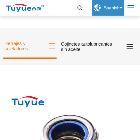


Spanish
Herrajes y
Cojinetes autolubricantes
sujetadores
sin aceite