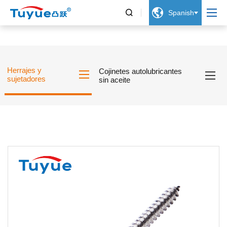


Spanish
Herrajes y
Cojinetes autolubricantes
sujetadores
sin aceite