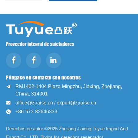
Proveedor integral de sujetadores
Póngase en contacto con nosotros
RM1402-1404 Plaza Mingzhu, Jiaxing, Zhejiang,

China, 314001
office@zjraise.cn / export@zjraise.cn

+86-573-82646333

Derechos de autor ©2025 Zhejiang Jiaxing Tuyue Import And
Export Co., LTD. Todos los derechos reservados.