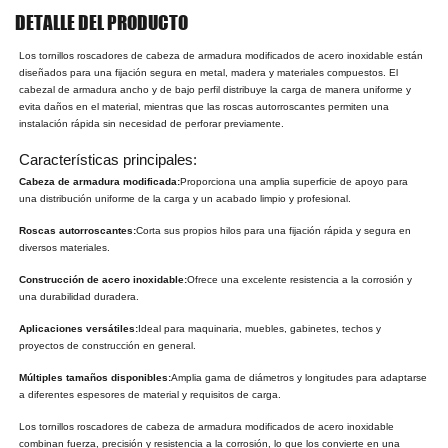
DETALLE DEL PRODUCTO
Los tornillos roscadores de cabeza de armadura modificados de acero inoxidable están
diseñados para una fijación segura en metal, madera y materiales compuestos. El
cabezal de armadura ancho y de bajo perfil distribuye la carga de manera uniforme y
evita daños en el material, mientras que las roscas autorroscantes permiten una
instalación rápida sin necesidad de perforar previamente.
Características principales:
Cabeza de armadura modificada:
Proporciona una amplia superficie de apoyo para
una distribución uniforme de la carga y un acabado limpio y profesional.
Roscas autorroscantes:
Corta sus propios hilos para una fijación rápida y segura en
diversos materiales.
Construcción de acero inoxidable:
Ofrece una excelente resistencia a la corrosión y
una durabilidad duradera.
Aplicaciones versátiles:
Ideal para maquinaria, muebles, gabinetes, techos y
proyectos de construcción en general.
Múltiples tamaños disponibles:
Amplia gama de diámetros y longitudes para adaptarse
a diferentes espesores de material y requisitos de carga.
Los tornillos roscadores de cabeza de armadura modificados de acero inoxidable
combinan fuerza, precisión y resistencia a la corrosión, lo que los convierte en una