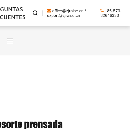
EGUNTAS
office@zjraise.cn /
+86-573-

ECUENTES
export@zjraise.cn
82646333
esorte prensada