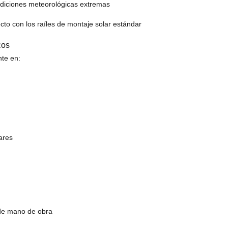
condiciones meteorológicas extremas
ecto con los raíles de montaje solar estándar
cos
nte en:
lares
e de mano de obra