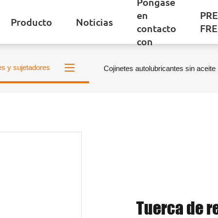
Póngase
en
PR
Producto
Noticias
contacto
FR
con
es y sujetadores
Cojinetes autolubricantes sin aceite
Tuerca de r