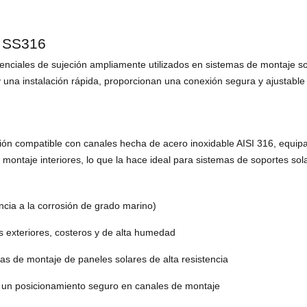
e SS316
iales de sujeción ampliamente utilizados en sistemas de montaje sola
n y una instalación rápida, proporcionan una conexión segura y ajustable
ión compatible con canales hecha de acero inoxidable AISI 316, equipa
montaje interiores, lo que la hace ideal para sistemas de soportes sola
ncia a la corrosión de grado marino)
es exteriores, costeros y de alta humedad
s de montaje de paneles solares de alta resistencia
y un posicionamiento seguro en canales de montaje