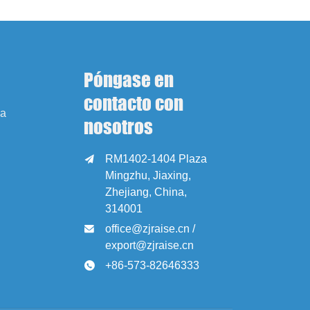
Póngase en
contacto con
sa
nosotros
RM1402-1404 Plaza

Mingzhu, Jiaxing,
Zhejiang, China,
314001
office@zjraise.cn /

export@zjraise.cn
+86-573-82646333
