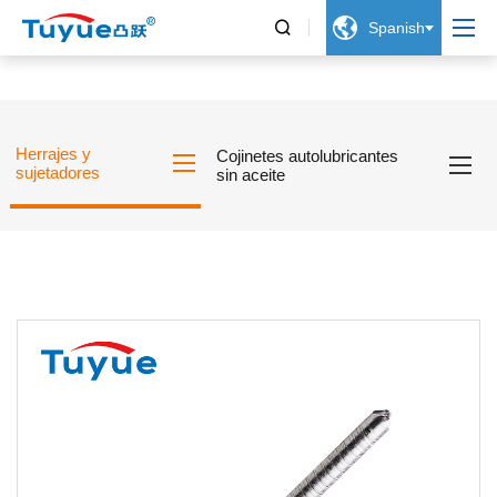


Spanish
Herrajes y
Cojinetes autolubricantes
sujetadores
sin aceite