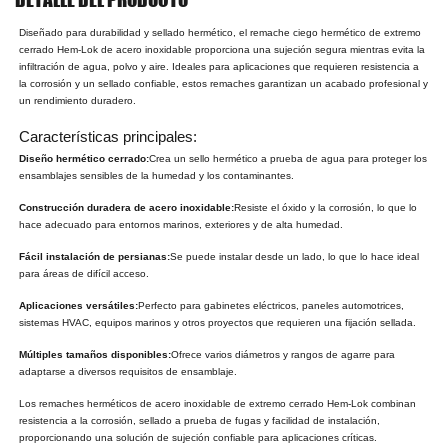
Diseñado para durabilidad y sellado hermético, el remache ciego hermético de extremo
cerrado Hem-Lok de acero inoxidable proporciona una sujeción segura mientras evita la
infiltración de agua, polvo y aire. Ideales para aplicaciones que requieren resistencia a
la corrosión y un sellado confiable, estos remaches garantizan un acabado profesional y
un rendimiento duradero.
Características principales:
Diseño hermético cerrado:
Crea un sello hermético a prueba de agua para proteger los
ensamblajes sensibles de la humedad y los contaminantes.
Construcción duradera de acero inoxidable:
Resiste el óxido y la corrosión, lo que lo
hace adecuado para entornos marinos, exteriores y de alta humedad.
Fácil instalación de persianas:
Se puede instalar desde un lado, lo que lo hace ideal
para áreas de difícil acceso.
Aplicaciones versátiles:
Perfecto para gabinetes eléctricos, paneles automotrices,
sistemas HVAC, equipos marinos y otros proyectos que requieren una fijación sellada.
Múltiples tamaños disponibles:
Ofrece varios diámetros y rangos de agarre para
adaptarse a diversos requisitos de ensamblaje.
Los remaches herméticos de acero inoxidable de extremo cerrado Hem-Lok combinan
resistencia a la corrosión, sellado a prueba de fugas y facilidad de instalación,
proporcionando una solución de sujeción confiable para aplicaciones críticas.