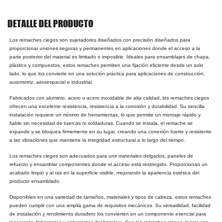
DETALLE DEL PRODUCTO
Los remaches ciegos son sujetadores diseñados con precisión diseñados para
proporcionar uniones seguras y permanentes en aplicaciones donde el acceso a la
parte posterior del material es limitado o imposible. Ideales para ensamblajes de chapa,
plástico y compuestos, estos remaches permiten una fijación eficiente desde un solo
lado, lo que los convierte en una solución práctica para aplicaciones de construcción,
automotriz, aeroespacial e industrial.
Fabricados con aluminio, acero o acero inoxidable de alta calidad, los remaches ciegos
ofrecen una excelente resistencia, resistencia a la corrosión y durabilidad. Su sencilla
instalación requiere un mínimo de herramientas, lo que permite un montaje rápido y
fiable sin necesidad de tuercas ni soldaduras. Cuando se instala, el remache se
expande y se bloquea firmemente en su lugar, creando una conexión fuerte y resistente
a las vibraciones que mantiene la integridad estructural a lo largo del tiempo.
Los remaches ciegos son adecuados para unir materiales delgados, paneles de
refuerzo y ensamblar componentes donde el acceso está restringido. Proporcionan un
acabado limpio y al ras en la superficie visible, mejorando la apariencia estética del
producto ensamblado.
Disponibles en una variedad de tamaños, materiales y tipos de cabeza, estos remaches
pueden cumplir con una amplia gama de requisitos mecánicos. Su versatilidad, facilidad
de instalación y rendimiento duradero los convierten en un componente esencial para