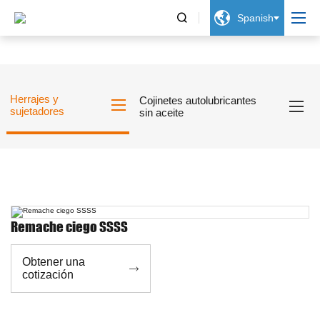


Spanish
Herrajes y
Cojinetes autolubricantes
sujetadores
sin aceite
Remache ciego SSSS
Obtener una

cotización