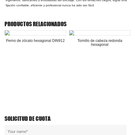
ingenieros, fabricantes y entusiastas del bricolaje. Con los remaches ciegos, lograr una
fijación confiable, eficiente y profesional nunca ha sido tan fácil.
PRODUCTOS RELACIONADOS
Perno de zócalo hexagonal DIN912
Tornillo de cabeza redonda
hexagonal
SOLICITUD DE CUOTA