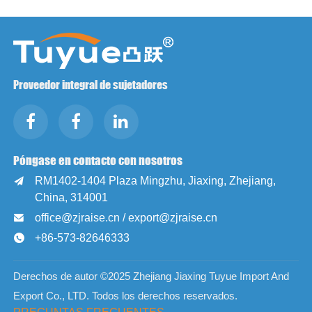
Proveedor integral de sujetadores
Póngase en contacto con nosotros
RM1402-1404 Plaza Mingzhu, Jiaxing, Zhejiang,

China, 314001
office@zjraise.cn / export@zjraise.cn

+86-573-82646333

Derechos de autor ©2025 Zhejiang Jiaxing Tuyue Import And
Export Co., LTD. Todos los derechos reservados.