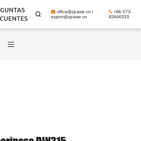
EGUNTAS
office@zjraise.cn /
+86-573-

ECUENTES
export@zjraise.cn
82646333