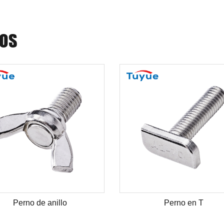
DOS
Perno de anillo
Perno en T